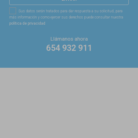
Sus datos serán tratados para dar respuesta a su solicitud, para
más información y como ejercer sus derechos puede consultar nuestra
política de privacidad
Llámanos ahora
654 932 911