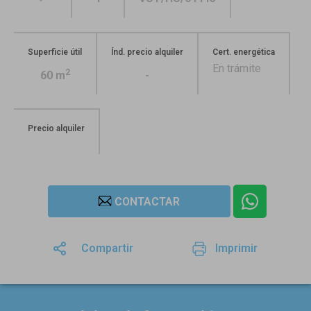
Superficie útil
Índ. precio alquiler
Cert. energética
En trámite
2
60 m
-
Precio alquiler
CONTACTAR
Compartir
Imprimir
1
/29
1
/1