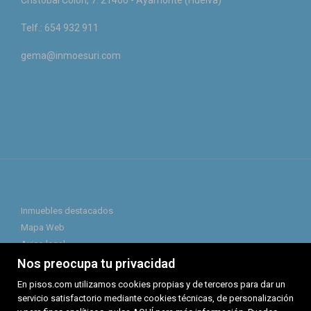
Cristóbal Colón, 7. 21400 - Ayamonte (Huelva)
Telf.: 654 932 911
gema@inmoesuri.com
Inmuebles destacados
Mapa Web
Aviso legal
Favoritos
Nos preocupa tu privacidad
Política de cookies
En pisos.com utilizamos cookies propias y de terceros para dar un
servicio satisfactorio mediante cookies técnicas, de personalización