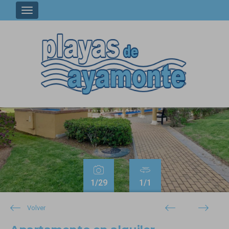
Previous
Next
1
/29
1
/1
Volver